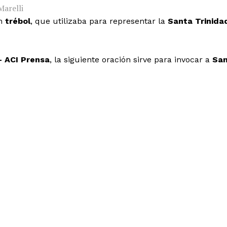
Marelli
un
trébol
, que utilizaba para representar la
Santa Trinida
– ACI Prensa
, la siguiente oración sirve para invocar a
Sa