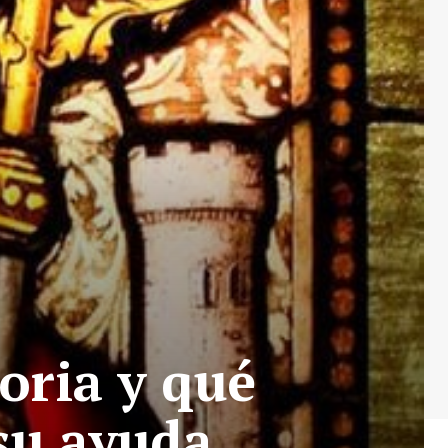
toria y qué
 su ayuda