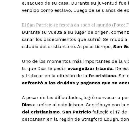
el saqueo de su casa. Durante su juventud fue 
vendido como esclavo. Luego de seis años de exp
El San Patricio se festeja en todo el mundo (Foto: F
Durante su vuelta a su lugar de origen, comenz
sanar los padecimientos que sufrió. Se mudó a 
estudio del cristianismo. Al poco tiempo,
San G
Uno de los momentos más importantes de la v
la que Dios le pedía
evangelizar Irlanda
. De es
y trabajar en la difusión de la
fe cristiana
. Sin
enfrentó a los druidas y paganos que se enc
A pesar de las dificultades, logró convocar a pe
Dios
a unirse al catolicismo. Contribuyó con la
del cristianismo
.
San Patricio
falleció el 17 de
descansan en la región de Stragford Lough, don