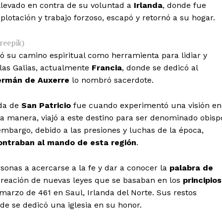
llevado en contra de su voluntad a
Irlanda
, donde fue
lotación y trabajo forzoso, escapó y retornó a su hogar.
reepik)
ó su camino espiritual como herramienta para lidiar y
las Galias, actualmente
Francia
, donde se dedicó al
ermán de Auxerre
lo nombró sacerdote.
ida de
San Patricio
fue cuando experimentó una visión en
ta manera, viajó a este destino para ser denominado obisp
 embargo, debido a las presiones y luchas de la época,
ontraban al mando de esta región
.
rsonas a acercarse a la fe y dar a conocer la
palabra de
 creación de nuevas leyes que se basaban en los
principios
 marzo de 461 en Saul, Irlanda del Norte. Sus restos
de se dedicó una iglesia en su honor.