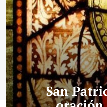
San Patric
oración 