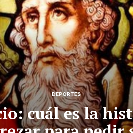
DEPORTES
io: cuál es la his
rezar para pedir