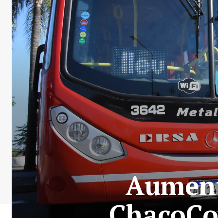
Aumentó
ChacoCor