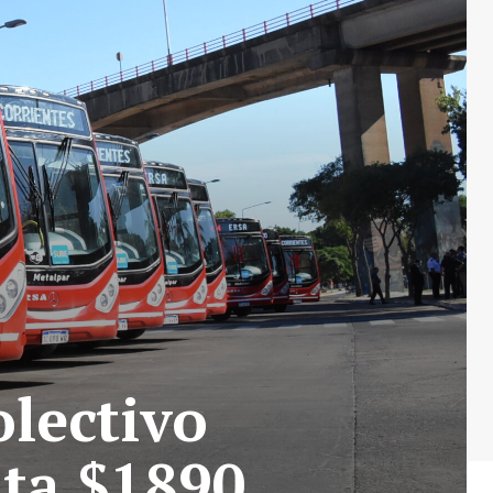
olectivo
sta $1890