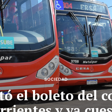
SOCIEDAD
 el boleto del c
rientes y ya cue