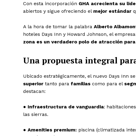
Con esta incorporación
GHA acrecienta su lid
abiertos y sigue ofreciendo el
mejor estándar
q
A la hora de tomar la palabra
Alberto Albamon
hoteles Days Inn y Howard Johnson, el empresar
zona es un verdadero polo de atracción para 
Una propuesta integral par
Ubicado estratégicamente, el nuevo Days Inn s
superior
tanto para
familias
como para el
segm
destacan:
●
Infraestructura de vanguardia
: habitacione
las sierras.
●
Amenities premium:
piscina (climatizada inte