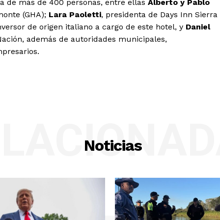
ia de más de 400 personas, entre ellas
Alberto y Pablo
amonte (GHA);
Lara Paoletti
, presidenta de Days Inn Sierra
nversor de origen italiano a cargo de este hotel, y
Daniel
 Nación, además de autoridades municipales,
mpresarios.
ELACIONAD
Noticias