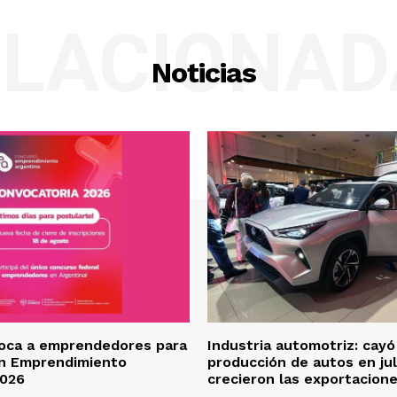
ELACIONAD
Noticias
oca a emprendedores para
Industria automotriz: cayó
en Emprendimiento
producción de autos en jul
2026
crecieron las exportacion