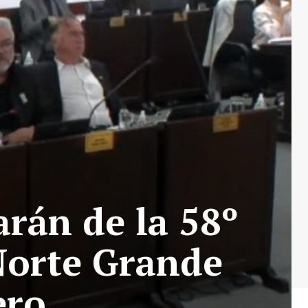
rán de la 58º
Norte Grande
ero