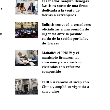
El senador Joaquín Benegas
Lynch es socio de una firma
la
dedicada a la venta de
tierras a extranjeros
Bullrich convocó a senadores
oficialistas a una reunión de
io
urgencia ante la posible
caída de la sesión por la ley
de Tierras
Makallé: el IPDUV y el
municipio firmaron un
convenio para construir
viviendas con esfuerzo
compartido
El BCRA renovó el swap con
China y amplió su vigencia a
cinco años