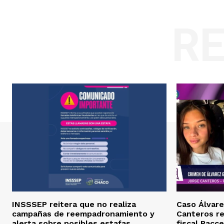
R
INSSSEP reitera que no realiza
Caso Álvare
campañas de reempadronamiento y
Canteros re
alerta sobre posibles estafas
fiscal Pacce