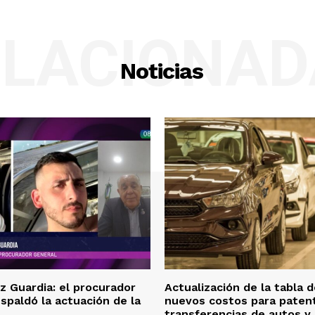
ELACIONAD
Noticias
z Guardia: el procurador
Actualización de la tabla d
spaldó la actuación de la
nuevos costos para paten
transferencias de autos y