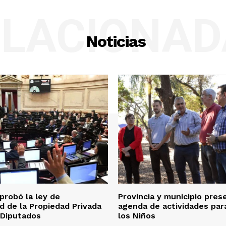
ELACIONAD
Noticias
probó la ley de
Provincia y municipio pre
ad de la Propiedad Privada
agenda de actividades par
a Diputados
los Niños