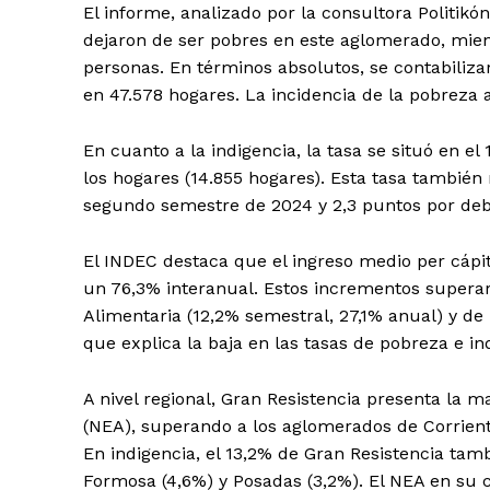
El informe, analizado por la consultora Politik
dejaron de ser pobres en este aglomerado, mien
personas. En términos absolutos, se contabiliz
en 47.578 hogares. La incidencia de la pobreza 
En cuanto a la indigencia, la tasa se situó en el
los hogares (14.855 hogares). Esta tasa también
segundo semestre de 2024 y 2,3 puntos por deb
El INDEC destaca que el ingreso medio per cápit
un 76,3% interanual. Estos incrementos superar
Alimentaria (12,2% semestral, 27,1% anual) y de 
que explica la baja en las tasas de pobreza e in
A nivel regional, Gran Resistencia presenta la m
(NEA), superando a los aglomerados de Corrient
En indigencia, el 13,2% de Gran Resistencia tamb
Formosa (4,6%) y Posadas (3,2%). El NEA en su 