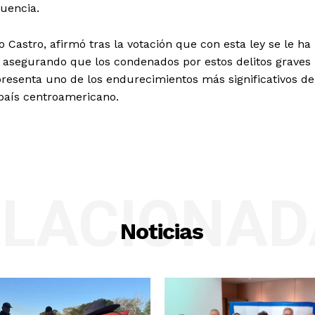
uencia.
o Castro, afirmó tras la votación que con esta ley se le ha
, asegurando que los condenados por estos delitos graves
epresenta uno de los endurecimientos más significativos de
l país centroamericano.
ELACIONAD
Noticias