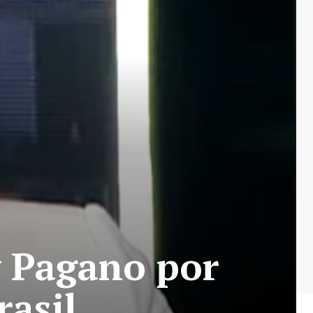
y Pagano por
rasil