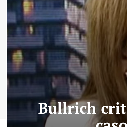
Bullrich cr
caso