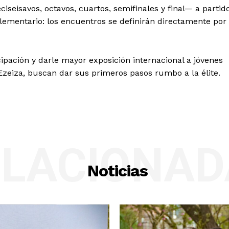
iseisavos, octavos, cuartos, semifinales y final— a partid
ementario: los encuentros se definirán directamente por
icipación y darle mayor exposición internacional a jóvenes
Ezeiza, buscan dar sus primeros pasos rumbo a la élite.
ELACIONAD
Noticias