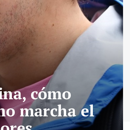
ina, cómo
mo marcha el
tores