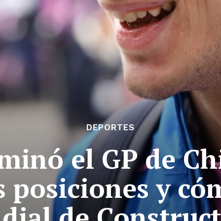
DEPORTES
minó el GP de Ch
s posiciones y có
ial de Construc