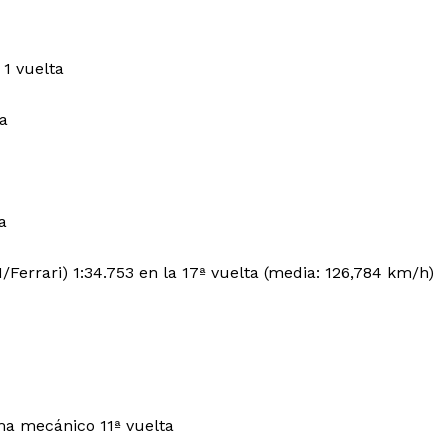
 1 vuelta
ta
a
/Ferrari) 1:34.753 en la 17ª vuelta (media: 126,784 km/h)
ma mecánico 11ª vuelta