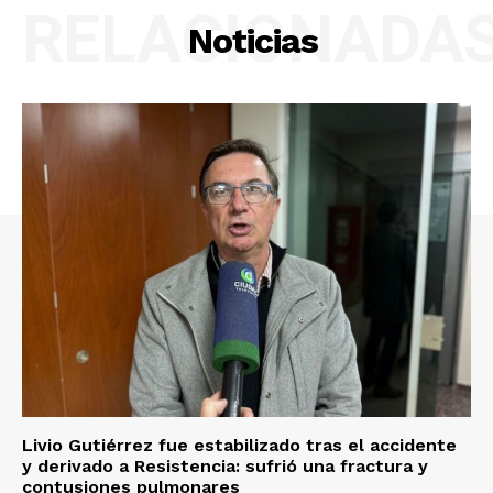
RELACIONADA
Noticias
Livio Gutiérrez fue estabilizado tras el accidente
y derivado a Resistencia: sufrió una fractura y
contusiones pulmonares